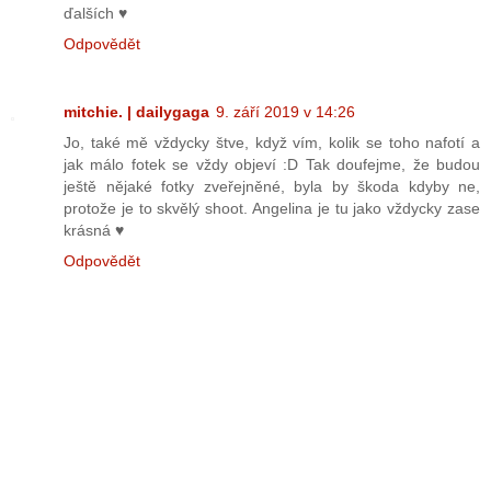
ďalších ♥
Odpovědět
mitchie. | dailygaga
9. září 2019 v 14:26
Jo, také mě vždycky štve, když vím, kolik se toho nafotí a
jak málo fotek se vždy objeví :D Tak doufejme, že budou
ještě nějaké fotky zveřejněné, byla by škoda kdyby ne,
protože je to skvělý shoot. Angelina je tu jako vždycky zase
krásná ♥
Odpovědět