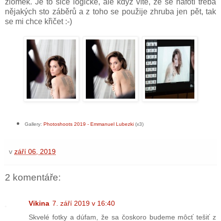
zlomek. Je to sice logické, ale když víte, že se nafotí třeba
nějakých sto záběrů a z toho se použije zhruba jen pět, tak
se mi chce křičet :-)
Gallery:
Photoshoots 2019 - Emmanuel Lubezki
(x3)
v
září 06, 2019
2 komentáře:
Vikina
7. září 2019 v 16:40
Skvelé fotky a dúfam, že sa čoskoro budeme môcť tešiť z